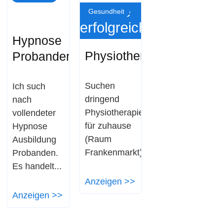
Suche
Gesundheit
erfolgreich
Hypnose
Physiotherapie
Probanden
Suchen
Ich such
dringend
nach
Physiotherapie
vollendeter
für zuhause
Hypnose
(Raum
Ausbildung
Frankenmarkt)
Probanden.
Es handelt...
Anzeigen >>
Anzeigen >>