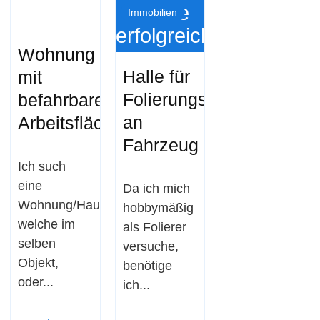
Suche
Immobilien
erfolgreich
Wohnung
Halle für
mit
Folierungsarbeiten
befahrbarer
an
Arbeitsfläche
Fahrzeug
Ich such
eine
Da ich mich
Wohnung/Haus,
hobbymäßig
welche im
als Folierer
selben
versuche,
Objekt,
benötige
oder...
ich...