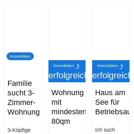
Immobilien
Suche
Suche
Immobilien
Immobilien
erfolgreich
erfolgreich
Familie
Wohnung
Haus am
sucht 3-
mit
See für
Zimmer-
mindestens
Betriebsaus
Wohnung
80qm
Ich such
3-Köpfige