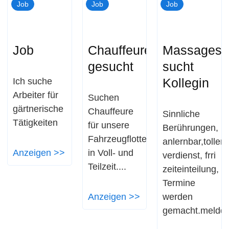
Job
Job
Job
Job
Chauffeure
Massagest
gesucht
sucht
Kollegin
Ich suche
Arbeiter für
Suchen
gärtnerische
Chauffeure
Sinnliche
Tätigkeiten
für unsere
Berührungen,
Fahrzeugflotte
anlernbar,toller
Anzeigen >>
in Voll- und
verdienst, frri
Teilzeit....
zeiteinteilung,
Termine
Anzeigen >>
werden
gemacht.meldd..