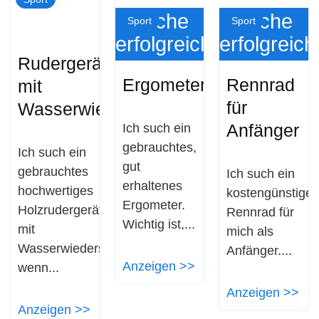
Suche
Suche
Sport
Sport
erfolgreich
erfolgreich
Rudergerät
Ergometer
Rennrad
mit
für
Wasserwiederstand
Anfänger
Ich such ein
gebrauchtes,
Ich such ein
gut
gebrauchtes
Ich such ein
erhaltenes
hochwertiges
kostengünstige
Ergometer.
Holzrudergerät
Rennrad für
Wichtig ist,...
mit
mich als
Wasserwiederstand,
Anfänger....
Anzeigen >>
wenn...
Anzeigen >>
Anzeigen >>