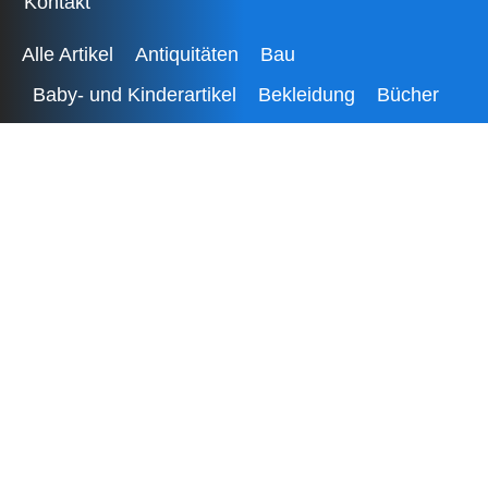
Kontakt
Alle Artikel
Antiquitäten
Bau
Baby- und Kinderartikel
Bekleidung
Bücher
Camping
Dienstleistungen
Elektronik
Fahrzeuge
Freizeit
Garten
Gesundheit
Haushalt
Herzensangelegenheiten
Immobilien
Job
Musik
Spezielles – Seltenes
Spielzeug
Sport
Tauschbörse
Tiere
Verlust
Wertvolles
18 +
Alle Kategorien
GRATIS REGISTRIEREN