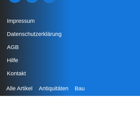
Impressum
Datenschutzerklärung
AGB
Hilfe
Kontakt
Alle Artikel
Antiquitäten
Bau
Baby- und Kinderartikel
Bekleidung
Bücher
Camping
Dienstleistungen
Elektronik
Fahrzeuge
Freizeit
Garten
Gesundheit
Haushalt
Herzensangelegenheiten