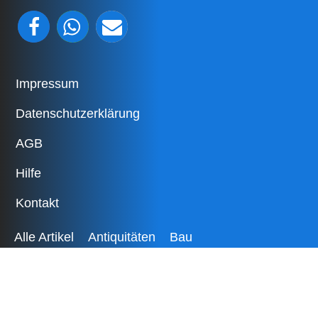
Impressum
Datenschutzerklärung
AGB
Hilfe
Kontakt
Alle Artikel
Antiquitäten
Bau
Baby- und Kinderartikel
Bekleidung
Bücher
Camping
Dienstleistungen
Elektronik
Fahrzeuge
Freizeit
Garten
Gesundheit