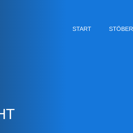
START
STÖBE
HT