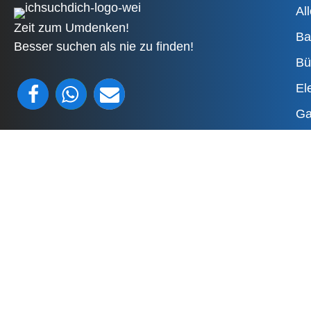
All
Zeit zum Umdenken!
Ba
Besser suchen als nie zu finden!
Bü
El
Ga
He
Impressum
Jo
Datenschutzerklärung
Sp
AGB
Ve
Hilfe
Al
Kontakt