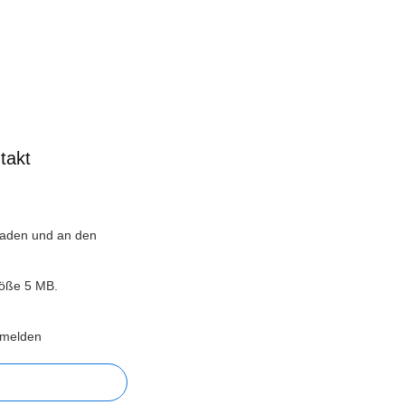
takt
laden und an den
größe 5 MB.
nmelden