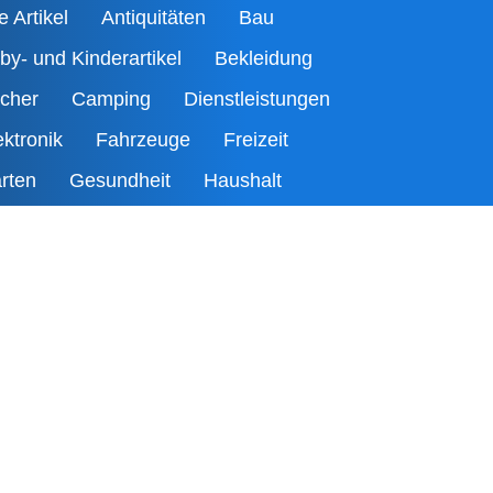
e Artikel
Antiquitäten
Bau
by- und Kinderartikel
Bekleidung
cher
Camping
Dienstleistungen
ektronik
Fahrzeuge
Freizeit
rten
Gesundheit
Haushalt
rzensangelegenheiten
Immobilien
b
Musik
Spezielles – Seltenes
ielzeug
Sport
Tauschbörse
Tiere
rlust
Wertvolles
18 +
le Kategorien