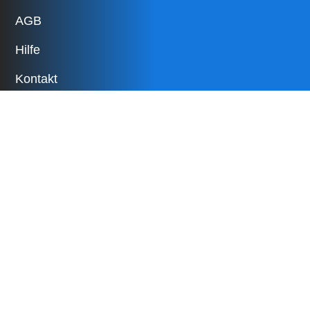
AGB
Hilfe
Kontakt
Alle Artikel
Antiquitäten
Bau
Baby- und Kinderartikel
Bekleidung
Bücher
Camping
Dienstleistungen
Elektronik
Fahrzeuge
Freizeit
Garten
Gesundheit
Haushalt
Herzensangelegenheiten
Immobilien
Job
Musik
Spezielles – Seltenes
Spielzeug
Sport
Tauschbörse
Tiere
Verlust
Wertvolles